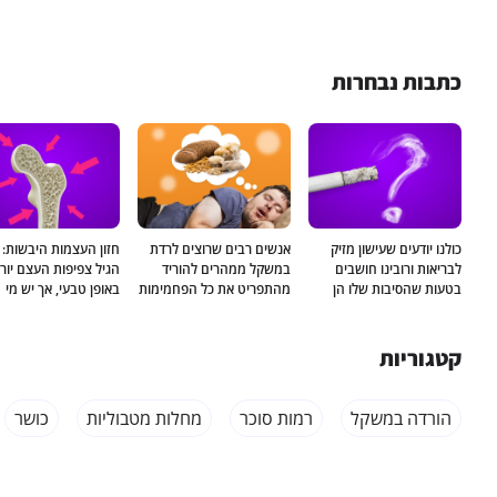
כתבות נבחרות
כולנו יודעים שעישון מזיק
אנשים רבים שרוצים לרדת
חזון העצמות היבשות: 
לבריאות ורובינו חושבים
במשקל ממהרים להוריד
הגיל צפיפות העצם יור
בטעות שהסיבות שלו הן
מהתפריט את כל הפחמימות
באופן טבעי, אך יש מי
חברתיות. ישנם גנים
הפשוטות והמורכבות מחשש
שקיימת אצלו רגישות ג
שקשורים ליכולת ליהנות
להשמנה. לא כדאי למהר
גבוהה יותר שמגבירה 
מעישון ולפתח התמכרות
לסלק אותן לפני שעושים
הידלדלות העצם. בדיק
קטגוריות
לניקוטין
בדיקה גנטית שתקבע אחת
גנטית יכולה לאתר נטיי
ולתמיד האם הגוף שלכם
מפרק פחמימות או לא
הורדה במשקל
רמות סוכר
מחלות מטבוליות
כושר