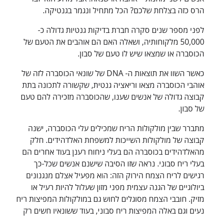
הרס כזה בצלחת שלכם? הכל מתחיל ונגמר בגנטיקה.
לפני מספר שנים סקרה חברת בדיקות גנטיות גדולה כ-
50,000 מלקוחותיה, ושאלה האם הם אוהבים את הטעם של
הכוסברה או שמצאו שיש לו טעם של סבון.
כאשר השוו את תוצאות ה- DNA של שונאי הכוסברה לזה של
אוהבי הכוסברה מצאו וריאציה גנטית, שקשורה לתכונה בתת
קבוצה גדולה של אנשים שענו, שהכוסברה מזכירה להם טעם
של סבון.
מתברר שבין מולקולות הריח שמכילים עלי הכוסברה, ישנה
קבוצה של מולקולות השייכות למשפחת האלדהידים. חלק
מהאלדהידים בכוסברה הם בעלי ניחוח רענן בעוד אחרים הם
בעלי ריח סבוני. נראה שזו הסיבה שישנם אנשים שכל-כך
רגישים לריח הצמח הירוק הזה: הוא מפעיל אצלם מנגנונים
ביולוגיים של הגנה עצמית מפני מזון שעלול להיות רעיל או
מזיק. חובבי הצמח מסוגלים לחוש גם במולקולות המפיצות ריח
נעים וגם באלה המפיצות ריח סבוני, בעוד ששונאיו חשים רק