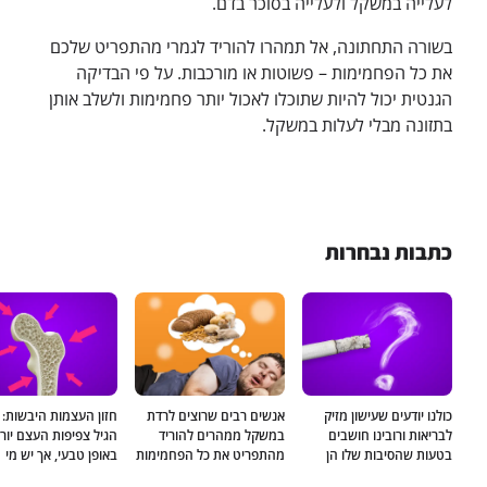
לעלייה במשקל ולעלייה בסוכר בדם.
בשורה התחתונה, אל תמהרו להוריד לגמרי מהתפריט שלכם
את כל הפחמימות – פשוטות או מורכבות. על פי הבדיקה
הגנטית יכול להיות שתוכלו לאכול יותר פחמימות ולשלב אותן
בתזונה מבלי לעלות במשקל.
כתבות נבחרות
כולנו יודעים שעישון מזיק
אנשים רבים שרוצים לרדת
חזון העצמות היבשות: 
לבריאות ורובינו חושבים
במשקל ממהרים להוריד
הגיל צפיפות העצם יור
בטעות שהסיבות שלו הן
מהתפריט את כל הפחמימות
באופן טבעי, אך יש מי
חברתיות. ישנם גנים
הפשוטות והמורכבות מחשש
שקיימת אצלו רגישות ג