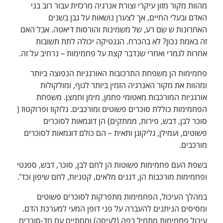
מהוות מקור מזון עיקרי וצורת אנרגיה מרכזית עבור רוב בני
האדם ובעלי החיים, אך לצערן נושאות על גבן בשנים
האחרונות ש שם רע, של משמינות והורסות דיאטה. אבל האם
זה באמת נכון? לא בהכרח. הגנטיקה יכולה לתת תשובות
אחרות לגמרי ואחרי שנדבר קצת על פחמימות – נרחיב על זה.
פחמימות הן משפחת התרכובות האורגניות הנפוצה ביותר
ומהוות את מקור האנרגיה הזמין ביותר לגוף, ומולקולות
אורגניות המורכבות מאטומי פחמן, מימן וחמצן. משפחת
הפחמימות כוללת סוכרים פשוטים ומורכבים. גלוקוז ופרוקטוז (
סוכר לבן, דבש, פירות, ממתקים) הן דוגמאות לסוכרים
פשוטים, ועמילן, גליקוגן ותאית – הם כולם דוגמאות לסוכרים
מורכבים.
בשפת העם פחמימות פשוטות הן לחם לבן, סוכר, דבש, ספגטי
ופחמימות מורכבות הן, דגנים מלאים, קטניות, לחם שיפון וכד’.
במהלך העיכול, הפחמימות מתפרקות לסוכרים פשוטים
ומסיסים הניתנים להעברה על פני דופן המעי למערכת הדם.
עיכול פחמימות מתחיל בפה (לעיסה) ומסתיים עם חד-סוכרים