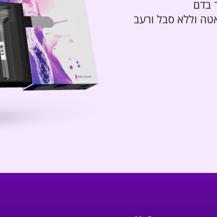
 בדם
טה וללא סבל ורעב