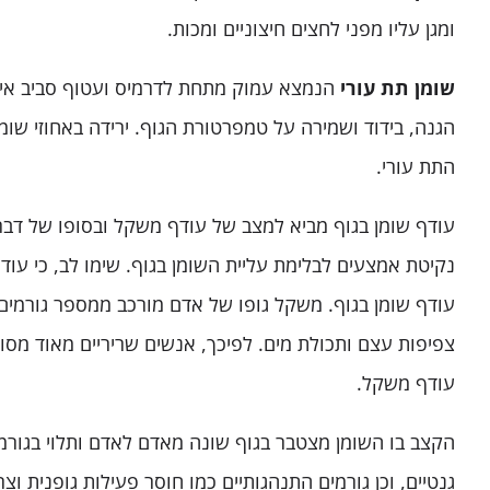
ומגן עליו מפני לחצים חיצוניים ומכות.
שומן תת עורי
הנמצא
עמוק מתחת לדרמיס ועטוף סביב איב
הגנה, בידוד ושמירה על טמפרטורת הגוף. ירידה באחוזי שו
התת עורי.
עודף שומן בגוף מביא למצב של עודף משקל ובסופו של דבר
נקיטת אמצעים לבלימת עליית השומן בגוף. שימו לב, כי עו
עודף שומן בגוף. משקל גופו של אדם מורכב ממספר גורמים 
צפיפות עצם ותכולת מים. לפיכך, אנשים שריריים מאוד מסוו
עודף משקל.
הקצב בו השומן מצטבר בגוף שונה מאדם לאדם ותלוי בגורמי
גנטיים, וכן גורמים התנהגותיים כמו חוסר פעילות גופנית וצר