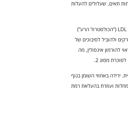
ות תאים, שעלולים להעלות
שומן ביטני מקושר ישירות לרמות גבוהות יותר של כולסטרול LDL (“הכולסטרול הרע”)
ל LDL עלולות לסתום עורקים ולהוביל לסיבוכים של
י להורמון אינסולין, מה
סוכרת מסוג 2.
 ירידה באחוזי השומן בגוף
מחלות ועוזרת בהעלאת רמת