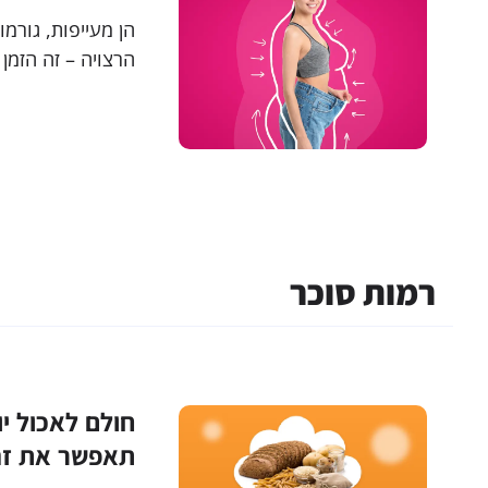
הן מעייפות, גורמ
הרצויה – זה הזמן
ולהצטרף לשיטה ה
שעומד מאחורי תז
רמות סוכר
חולם לאכול י
תאפשר את ז