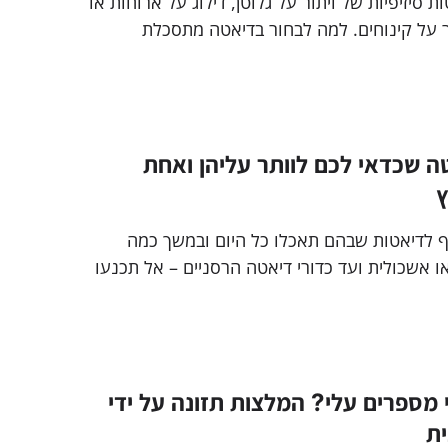
 סיזיפיות של ויתור על גלוטן, דילוג על ארוחות או
ר על קינוחים. למה לבחור בדיאטה מתסכלת
דגימת רוק פשוטה
טה שכדאי לכם לוותר עליהן ואחת
ץ
יף לדיאטות שבהם תאכלו כל היום ובמשך כמה
ו אשכולית ועד כדורי דיאטה הרסניים – אל תכנעו
לרצון שלכם להוריד 10 ק”ג להוביל אתכם בדרך לא בריאה שתגרום
. מה הפתרון אתם שואלים? בדיקת רוק גנטית
ה ירידה במשקל לחוויה נעימה וקלה
 מספרים עלי? המלצות תזונה על ידי
ית