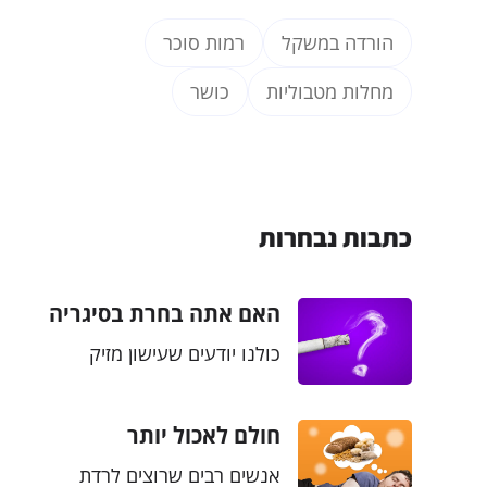
הורדה במשקל
רמות סוכר
מחלות מטבוליות
כושר
כתבות נבחרות
האם אתה בחרת בסיגריה
או שהסיגריה בחרה בך
כולנו יודעים שעישון מזיק
בגלל הגנטיקה?
לבריאות ורובינו חושבים בטעות
שהסיבות שלו הן חברתיות.
חולם לאכול יותר
ישנם גנים שקשורים ליכולת
פחמימות? יש מצב
ליהנות מעישון ולפתח התמכרות
אנשים רבים שרוצים לרדת