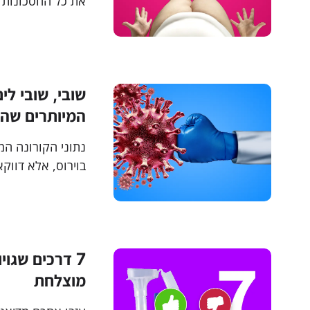
את כל החסכונות 
במשקל, העליתם א
שוב לא עשיתם נכו
שובי, שובי לי
המיותרים שה
נתוני הקורונה ה
פעילות גופני. זה
מיותרים וללבוש 
בדיקת רוק גנטית
7 דרכים שגו
מוצלחת