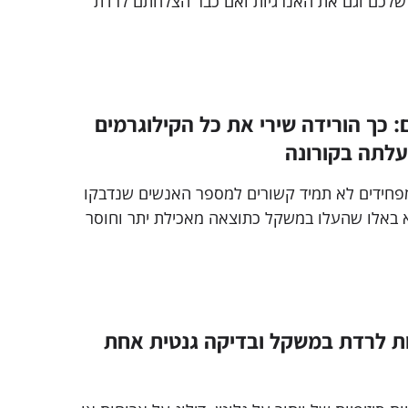
שלכם וגם את האנרגיות ואם כבר הצלחתם לרדת
ותו אחרי זמן קצר. למה זה קורה אתם שואלים ומה
ן?
ם: כך הורידה שירי את כל הקילוגרמים
עלתה בקורונה
מפחידים לא תמיד קשורים למספר האנשים שנדבקו
בוירוס, אלא דווקא באלו שהעלו במשקל כתוצאה מאכילת יתר וחוסר
ו סיפורה של שירי שהצליחה להוריד שישה קילו
השנה את הביקיני מהקיץ הקודם – והכל באמצעות
 פשוטה
יות לרדת במשקל ובדיקה גנטית אחת