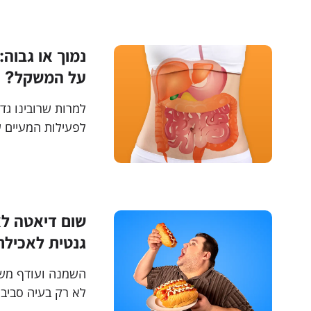
נמוך או גבוה
על המשקל?
למרות שרובינו גד
לפעילות המעיים ש
איך המטבוליזם של
במשקל
שום דיאטה לא
גנטית לאכילת
השמנה ועודף משק
לא רק בעיה סביב