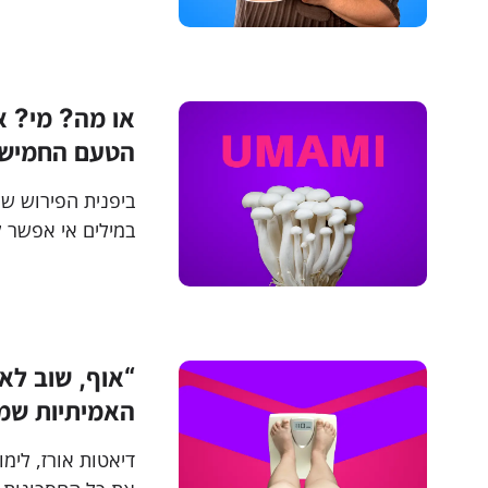
מדוע אתם רעבים 
או מה? מי? א
הטעם החמישי
ביפנית הפירוש ש
במילים אי אפשר ל
במשקל
“אוף, שוב לא
האמיתיות שמס
דיאטות אורז, לימ