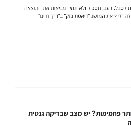
ות לסבל, רעב, תסכול ולא תמיד מביאות את התוצאה
 להחליף את המושג “דיאטת בזק” ב”דרך חיים”
חדשה שכובשת את העולם. הכירו את כל מה
ונה מותאמת אישית
ותר פחמימות? יש מצב שבדיקה גנטית
ה